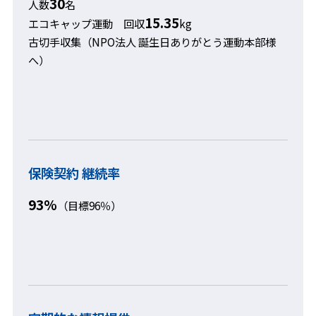
30
人数
名
15.35
エコキャップ運動 回収
kg
古切手収集（NPO法人 誕生日ありがとう運動本部様
へ）
保険契約 継続率
93%
（目標96％）