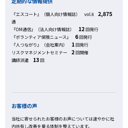
定期的な情報提供
2,875
『エスコート』（個人向け情報誌） vol.8
通
12
『OM通信』（法人向け情報誌）
回発行
6
『ボランティア保険ニュース』
回発行
1
『人つながり』（会社案内）
回発行
2
リスクマネジメントセミナー
回開催
13
講師派遣
回
お客様の声
当社に寄せられたお客様のお声については速やかに社
内共有し改善を量る体制を整えています。