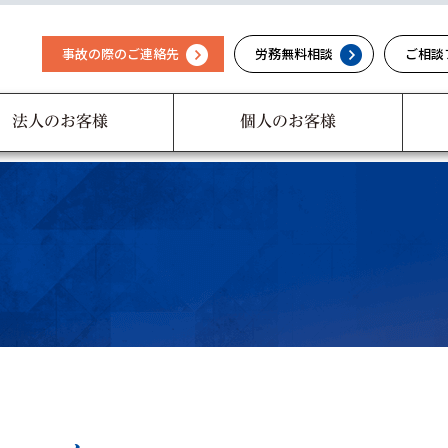
事故の際のご連絡先
労務無料相談
ご相談
法人のお客様
個人のお客様
福利厚生制度
経営者・役員の
め
健康経営のすすめ
ための備え
祉総合
乗合代理店のメリット
ご相談フォーム
社会福祉法人向け
採用情報
健康経営
福利厚生
業務方針）
役員賠償責任保険