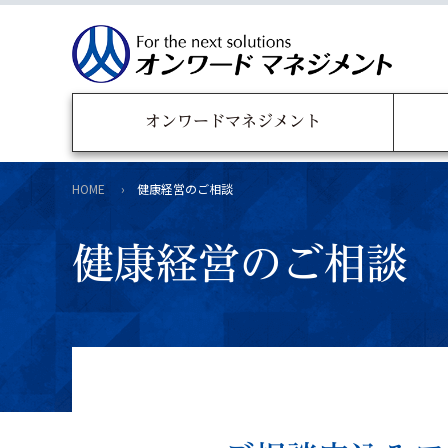
オンワードマネジメント
HOME
健康経営のご相談
健康経営のご相談
事業リスクへの補償
福利厚生制度
退職金制度のすす
私たちについて
リスクと対策
宮城県ボランティア活動
会社概要
FD
保険の見直し
宮城県地域福
実績・取組
（お客様本位の
補償制度
補償制度